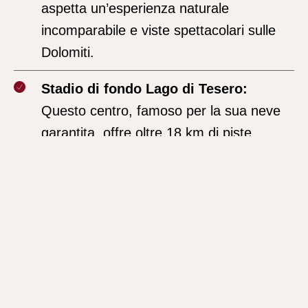
aspetta un’esperienza naturale
incomparabile e viste spettacolari sulle
Dolomiti.
Stadio di fondo Lago di Tesero:
Questo centro, famoso per la sua neve
garantita, offre oltre 18 km di piste
impegnative ed è stato sede di numerose
competizioni internazionali, tra cui i
Campionati del Mondo. Lasciatevi
travolgere dalla lunga tradizione della
Marcialonga e godetevi le eccellenti
condizioni per gli appassionati di sci di
fondo!